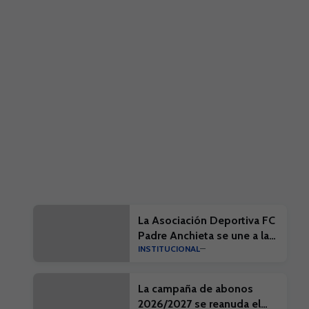
La Asociación Deportiva FC
Padre Anchieta se une a la
INSTITUCIONAL
campaña ‘Por una Isla
limpia’
La campaña de abonos
2026/2027 se reanuda el