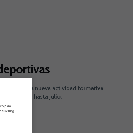
deportivas
naugural de la nueva actividad formativa
prolongará hasta julio.
ivo para
marketing.