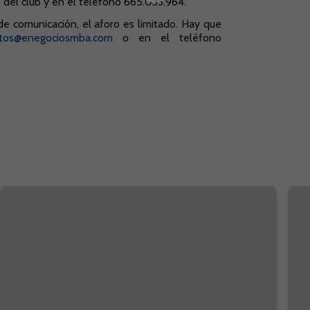
b del club y en el teléfono 665.033.964.
de comunicación, el aforo es limitado. Hay que
ctos@enegociosmba.com
o en el teléfono