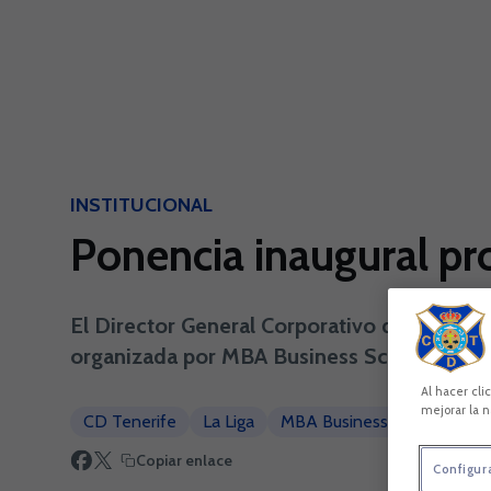
Skip to main content
INSTITUCIONAL
Ponencia inaugural pr
El Director General Corporativo de La Liga,
organizada por MBA Business School y el C
Al hacer cli
mejorar la n
CD Tenerife
La Liga
MBA Business School
Copiar enlace
Configur