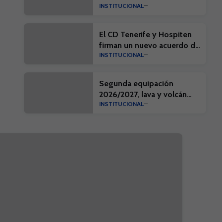
INSTITUCIONAL
próximo día 10 de agosto
El CD Tenerife y Hospiten
firman un nuevo acuerdo de
INSTITUCIONAL
colaboración
Segunda equipación
2026/2027, lava y volcán
INSTITUCIONAL
que forja nuestra identidad