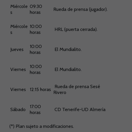
Miércole
09:30
Rueda de prensa (jugador).
s
horas
Miércole
10:00
HRL (puerta cerrada).
s
horas
10:00
Jueves
El Mundialito.
horas
10:00
Viernes
El Mundialito.
horas
Rueda de prensa Sesé
Viernes
12:15 horas
Rivero
17:00
Sábado
CD Tenerife-UD Almería
horas
(*) Plan sujeto a modificaciones.