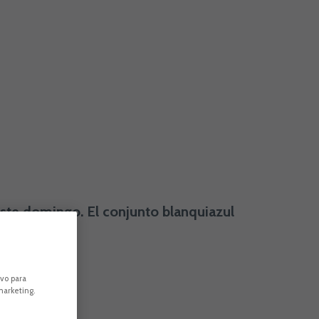
 este domingo. El conjunto blanquiazul
horas, HRL).
ivo para
marketing.