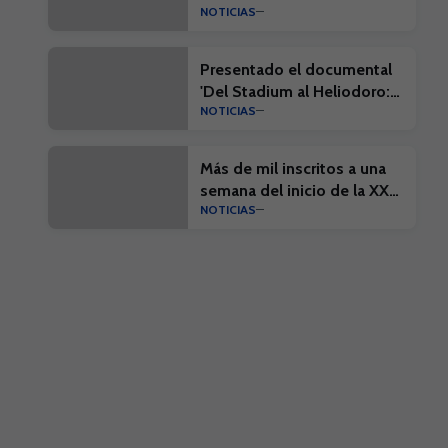
NOTICIAS
Presentado el documental
'Del Stadium al Heliodoro:
NOTICIAS
Cien años de historia'
Más de mil inscritos a una
semana del inicio de la XX
NOTICIAS
Edición del Campus Suma y
el I Campus Suma Plus