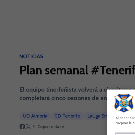
Skip to main content
NOTICIAS
Plan semanal #Teneri
El equipo tinerfeñista volverá a ejercitars
completará cinco sesiones de entrenamient
UD Almería
CD Tenerife
LaLiga SmartBank
Al hacer cli
mejorar la n
Copiar enlace