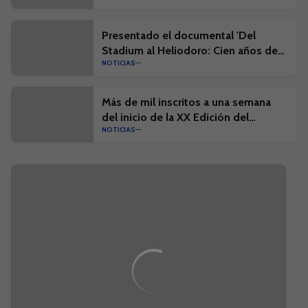
Presentado el documental 'Del
Stadium al Heliodoro: Cien años de
NOTICIAS
historia'
Más de mil inscritos a una semana
del inicio de la XX Edición del
NOTICIAS
Campus Suma y el I Campus Suma
Plus