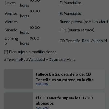
10.00
Jueves
El Mundialito.
horas
10.00
Viernes
El Mundialito.
horas
Viernes
-
Rueda prensa José Luis Martí.
10.00
Sábado
HRL (puerta cerrada).
horas
Doming
19.00
CD Tenerife-Real Valladolid.
o
horas
(*) Plan sujeto a modificaciones.
#TenerifeRealValladolid #DejarnoselAlma
Fallece Beitia, delantero del CD
Tenerife en su estreno en la élite
NOTICIAS
El CD Tenerife supera los 11.600
abonados
NOTICIAS