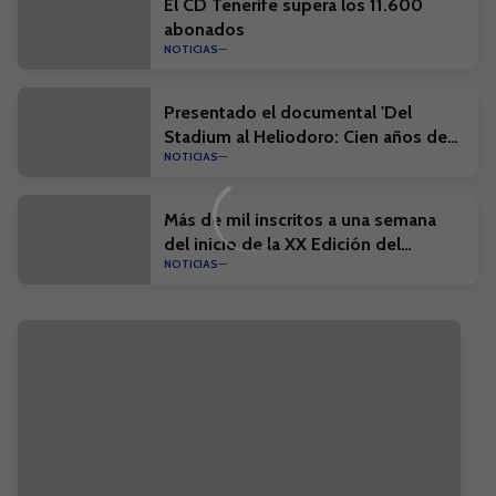
El CD Tenerife supera los 11.600
abonados
NOTICIAS
Presentado el documental 'Del
Stadium al Heliodoro: Cien años de
NOTICIAS
historia'
Más de mil inscritos a una semana
del inicio de la XX Edición del
NOTICIAS
Campus Suma y el I Campus Suma
Plus