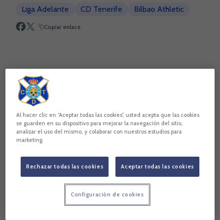
Liga Adelante
CD Tenerife
Bilbao Athletic
Copiar enlace
Al hacer clic en “Aceptar todas las cookies”, usted acepta que las cookies
se guarden en su dispositivo para mejorar la navegación del sitio,
analizar el uso del mismo, y colaborar con nuestros estudios para
marketing.
Rechazar todas las cookies
Aceptar todas las cookies
Pep Martí reconoció después del encuentro que su equipo
no estuvo bien en el encuentro ante el filial del Athletic
Club de Bilbao. Además, el técnico blanquiazul admitió que
Configuración de cookies
el CD Tenerife no hizo uno de sus mejores partidos y que
de la derrota se pueden sacar muchas conclusiones para