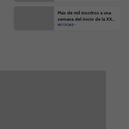
Más de mil inscritos a una
semana del inicio de la XX
NOTICIAS
Edición del Campus Suma y
el I Campus Suma Plus