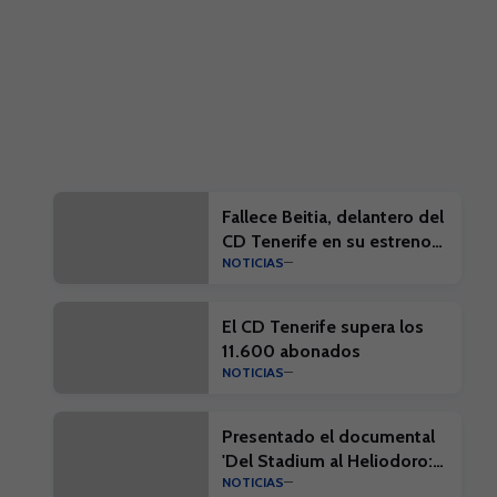
Fallece Beitia, delantero del
CD Tenerife en su estreno
NOTICIAS
en la élite
El CD Tenerife supera los
11.600 abonados
NOTICIAS
Presentado el documental
'Del Stadium al Heliodoro:
NOTICIAS
Cien años de historia'