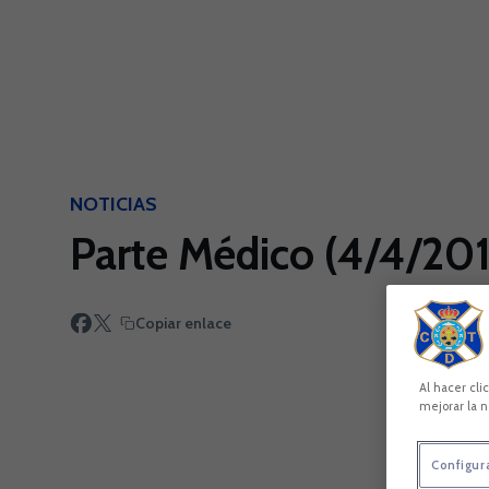
Skip to main content
NOTICIAS
Parte Médico (4/4/2018
Copiar enlace
Al hacer cli
mejorar la n
Configur