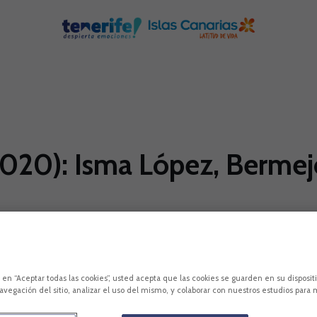
020): Isma López, Bermejo
c en “Aceptar todas las cookies”, usted acepta que las cookies se guarden en su disposit
avegación del sitio, analizar el uso del mismo, y colaborar con nuestros estudios para 