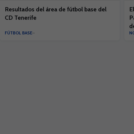
Resultados del área de fútbol base del
E
CD Tenerife
P
d
FÚTBOL BASE
NO