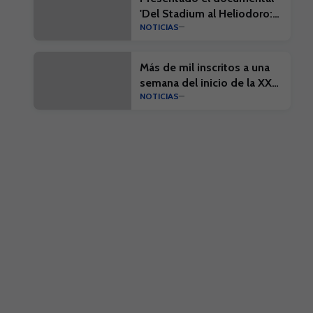
'Del Stadium al Heliodoro:
NOTICIAS
Cien años de historia'
Más de mil inscritos a una
semana del inicio de la XX
NOTICIAS
Edición del Campus Suma y
el I Campus Suma Plus