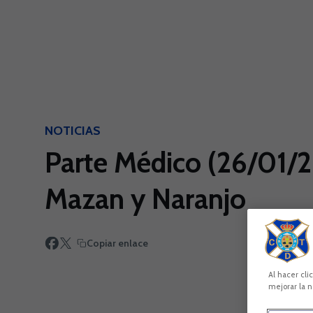
Skip to main content
NOTICIAS
Parte Médico (26/01/2
Mazan y Naranjo
Copiar enlace
Al hacer cli
mejorar la n