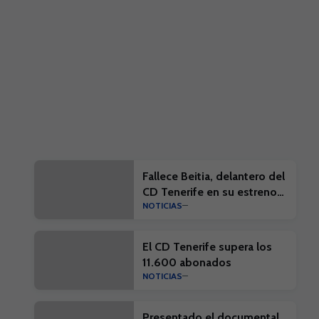
Fallece Beitia, delantero del
CD Tenerife en su estreno
NOTICIAS
en la élite
El CD Tenerife supera los
11.600 abonados
NOTICIAS
Presentado el documental