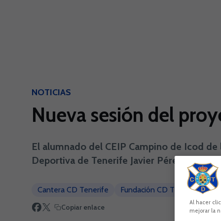
Skip to main content
NOTICIAS
Nueva sesión del proye
El alumnado del CEIP Campino de Icod de l
Deportiva de Tenerife Javier Pérez.
Cantera CD Tenerife
Fundación CD Tenerife
CD
Al hacer cli
Copiar enlace
mejorar la n