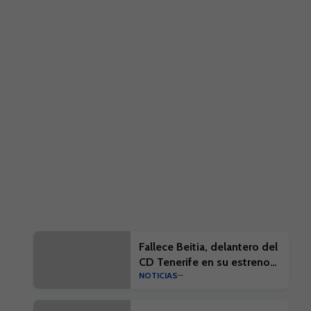
Fallece Beitia, delantero del
CD Tenerife en su estreno
NOTICIAS
en la élite