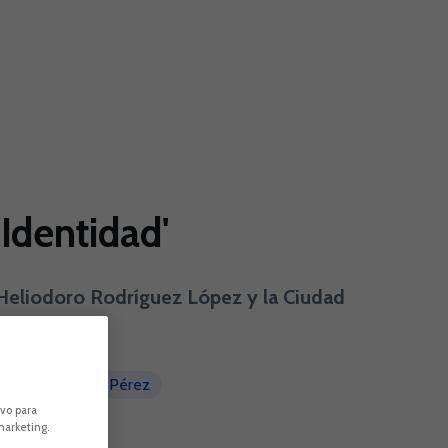
Identidad'
 Heliodoro Rodríguez López y la Ciudad
 Tenerife Javier Pérez
ivo para
marketing.