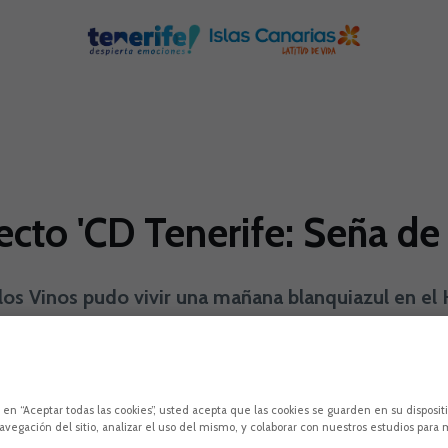
cto 'CD Tenerife: Seña de 
os Vinos pudo vivir una mañana blanquiazul en el
 Tenerife: Seña de Identidad
DISAFÍO
Ciudad Deportiva de
c en “Aceptar todas las cookies”, usted acepta que las cookies se guarden en su disposit
avegación del sitio, analizar el uso del mismo, y colaborar con nuestros estudios para 