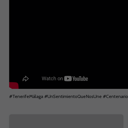
#TenerifeMálaga #UnSentimientoQueNosUne #Centenar