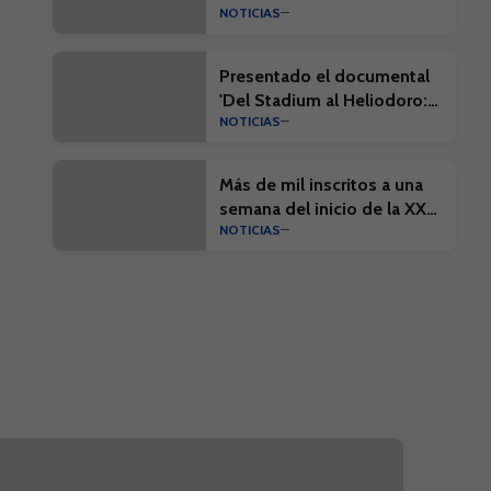
NOTICIAS
Presentado el documental
'Del Stadium al Heliodoro:
NOTICIAS
Cien años de historia'
Más de mil inscritos a una
semana del inicio de la XX
NOTICIAS
Edición del Campus Suma y
el I Campus Suma Plus