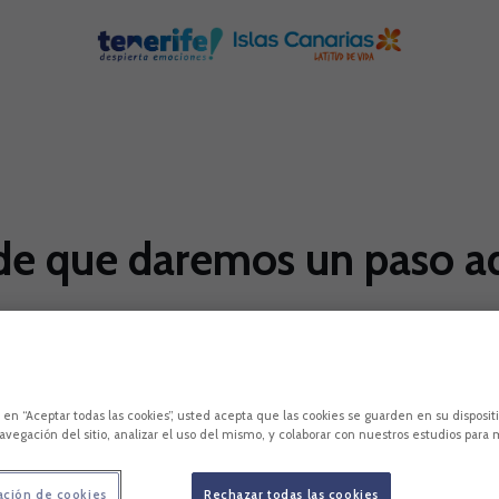
de que daremos un paso a
ciones a los medios de la entidad, que "no hay que
los que marcan, pero este equipo está dando la car
c en “Aceptar todas las cookies”, usted acepta que las cookies se guarden en su disposit
pez
Nacho Martínez
LaLiga SmartBank
El Mundialito
avegación del sitio, analizar el uso del mismo, y colaborar con nuestros estudios para 
ación de cookies
Rechazar todas las cookies