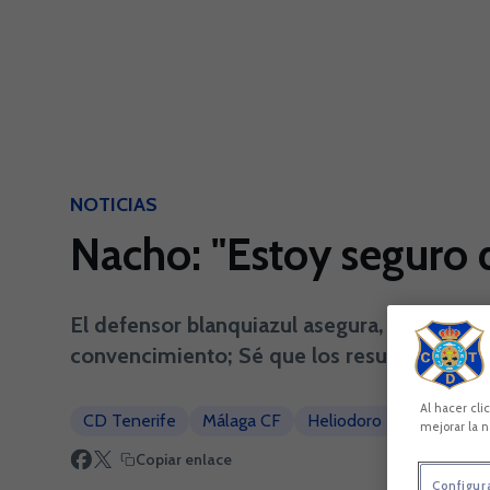
Skip to main content
NOTICIAS
Nacho: "Estoy seguro 
El defensor blanquiazul asegura, en declara
convencimiento; Sé que los resultados son 
Al hacer cli
CD Tenerife
Málaga CF
Heliodoro Rodríguez Ló
mejorar la n
Copiar enlace
Configur