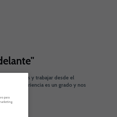
delante"
 tener dudas y trabajar desde el
a". "La experiencia es un grado y nos
ivo para
marketing.