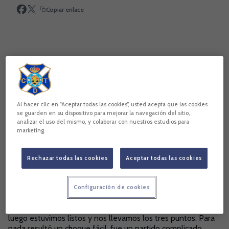
Copiar enlace
Al hacer clic en “Aceptar todas las cookies”, usted acepta que las cookies
se guarden en su dispositivo para mejorar la navegación del sitio,
analizar el uso del mismo, y colaborar con nuestros estudios para
marketing.
Desde fuera pareció fácil el partido ante el Real Madrid
Rechazar todas las cookies
Aceptar todas las cookies
Castilla. ¿Fue realmente así?
Pienso que no. Ellos arrancaron bien y nos dominaron. La
clave para alcanzar la victoria estuvo en que aprovechamos
Configuración de cookies
sus errores. El primer gol del Real Madrid Castilla llegó en
propia puerta. Con el empate se nos complicó otra vez, pero
luego estuvimos listos y nos llevamos los tres puntos. Para
nada resultó un choque fácil, fue un partido complicado.