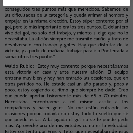
que nos jugábamos mucho. El equipo ha dado la cara y
conseguidos tres puntos más que merecidos. Sabemos de
las dificultades de la categoría, y queda arrimar el hombro y
empujar en la misma dirección. Estoy súper contento por el
gol, pero lo más importante era los tres puntos. El delantero
vive del gol, no solo del trabajo, y miento si digo que no lo
necesitaba. La afición siempre me trasmite cariño, y trato de
devolvérselo con trabajo y goles. Hay que disfrutar de la
victoria, y a partir de mañana, trabajar para ir a Ponferrada a
sumar otros tres puntos”.
Waldo Rubio:
“Estoy muy contento porque necesitábamos
esta victoria en casa y ante nuestra afición. El equipo
entrena muy bien y hoy han entrado las ocasiones, que en
otros partidos no. He estado casi un año parado y, poco a
poco, estoy cogiendo el ritmo que siempre he dado. Creo
que puedo aportar físicamente más de 65 o 70 minutos.
Necesitaba encontrarme a mí mismo, asistir a los
compañeros y hacer goles. No me están entrando las
ocasiones porque todavía no estoy todo lo suelto que sé
que puedo estar. A la jugada el gol no se le puede pedir
más. Aproveché una de mis virtudes como es la velocidad.
Estoy contento por Enric y Teto, que necesitaban de esos