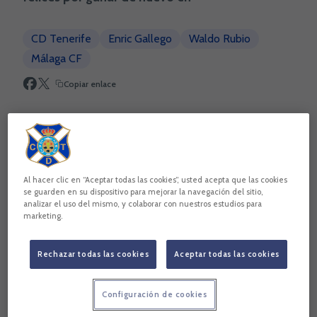
CD Tenerife
Enric Gallego
Waldo Rubio
Málaga CF
Copiar enlace
Al hacer clic en “Aceptar todas las cookies”, usted acepta que las cookies
se guarden en su dispositivo para mejorar la navegación del sitio,
analizar el uso del mismo, y colaborar con nuestros estudios para
marketing.
Rechazar todas las cookies
Aceptar todas las cookies
Configuración de cookies
Enric Gallego:
“Sabíamos de la importancia de este partido.
Ambos equipos llegábamos en una situación similar, en la