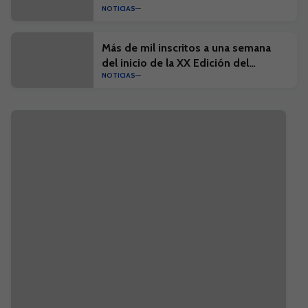
NOTICIAS
historia'
Más de mil inscritos a una semana
del inicio de la XX Edición del
NOTICIAS
Campus Suma y el I Campus Suma
Plus