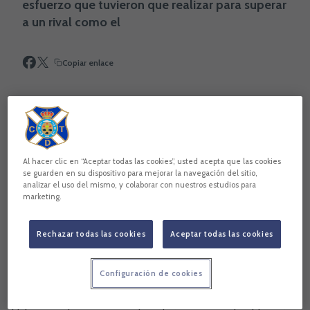
esfuerzo que tuvieron que realizar para superar
a un rival como el
Copiar enlace
Al hacer clic en “Aceptar todas las cookies”, usted acepta que las cookies
se guarden en su dispositivo para mejorar la navegación del sitio,
analizar el uso del mismo, y colaborar con nuestros estudios para
marketing.
Rechazar todas las cookies
Aceptar todas las cookies
Ricardo.- El centrocampista blanquiazul, autor del tercer
Configuración de cookies
tanto, reconoció que “ha sido una victoria importante. El
equipo se ha sacrificado mucho y es para estar orgulloso. El