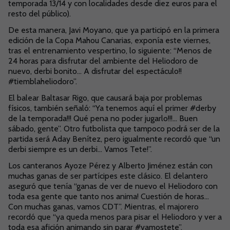
temporada 13/14 y con localidades desde diez euros para el
resto del público).
De esta manera, Javi Moyano, que ya participó en la primera
edición de la Copa Mahou Canarias, exponía este viernes,
tras el entrenamiento vespertino, lo siguiente: “Menos de
24 horas para disfrutar del ambiente del Heliodoro de
nuevo, derbi bonito... A disfrutar del espectáculo!!
#tiemblaheliodoro”.
El balear Baltasar Rigo, que causará baja por problemas
físicos, también señaló: “Ya tenemos aquí el primer #derby
de la temporada!!! Qué pena no poder jugarlo!!!... Buen
sábado, gente”. Otro futbolista que tampoco podrá ser de la
partida será Aday Benítez, pero igualmente recordó que “un
derbi siempre es un derbi... Vamos Tete!”.
Los canteranos Ayoze Pérez y Alberto Jiménez están con
muchas ganas de ser partícipes este clásico. El delantero
aseguró que tenía “ganas de ver de nuevo el Heliodoro con
toda esa gente que tanto nos anima! Cuestión de horas...
Con muchas ganas, vamos CDT”. Mientras, el majorero
recordó que “ya queda menos para pisar el Heliodoro y ver a
toda esa afición animando sin parar #vamostete”.