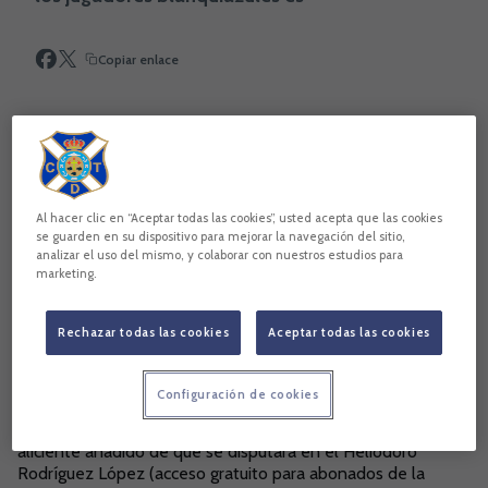
Copiar enlace
Al hacer clic en “Aceptar todas las cookies”, usted acepta que las cookies
se guarden en su dispositivo para mejorar la navegación del sitio,
analizar el uso del mismo, y colaborar con nuestros estudios para
marketing.
Rechazar todas las cookies
Aceptar todas las cookies
Varios integrantes de la plantilla del CD Tenerife han
Configuración de cookies
mostrado, a través de la red social ‘Twitter’, su deseo de
afrontar el duelo de esta noche, que además tiene el
aliciente añadido de que se disputará en el Heliodoro
Rodríguez López (acceso gratuito para abonados de la