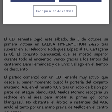
Configuración de cookies
El CD Tenerife logró este sábado, día 5 de octubre, su
primera victoria en LALIGA HYPERMOTION 24/25 tras
superar en el Heliodoro Rodríguez López al FC Cartagena
(2-0). El conjunto blanquiazul, que se mostró superior
durante todo el encuentro, venció gracias a los tantos del
canterano Dani Fernández y de Enric Gallego en el tiempo
de descuento.
El partido comenzó con un CD Tenerife muy activo, que
desde el primer momento buscó la portería del conjunto
murciano. Así, en el minuto 10, y tras un robo de balón por
parte del ataque blanquiazul, Marlos Moreno recogería un
rechace en el área para anotar su primer gol como
blanquiazul. No obstante, el árbitro, a instancias del VAR,
anuló el tanto por una mano previa de Mellot en el centro