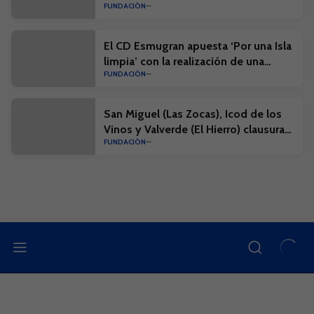
FUNDACIÓN
Campus Suma
El CD Esmugran apuesta ‘Por una Isla
limpia’ con la realización de una
FUNDACIÓN
actividad en el litoral de El Médano
San Miguel (Las Zocas), Icod de los
Vinos y Valverde (El Hierro) clausuran
FUNDACIÓN
una nueva semana del Campus Suma