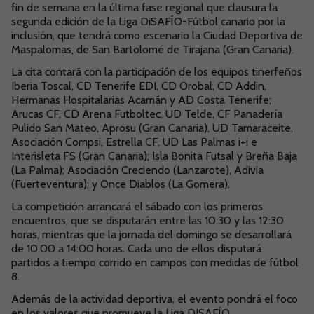
fin de semana en la última fase regional que clausura la
segunda edición de la Liga DiSAFÍO-Fútbol canario por la
inclusión, que tendrá como escenario la Ciudad Deportiva de
Maspalomas, de San Bartolomé de Tirajana (Gran Canaria).
La cita contará con la participación de los equipos tinerfeños
Iberia Toscal, CD Tenerife EDI, CD Orobal, CD Addin,
Hermanas Hospitalarias Acamán y AD Costa Tenerife;
Arucas CF, CD Arena Futboltec, UD Telde, CF Panadería
Pulido San Mateo, Aprosu (Gran Canaria), UD Tamaraceite,
Asociación Compsi, Estrella CF, UD Las Palmas i+i e
Interisleta FS (Gran Canaria); Isla Bonita Futsal y Breña Baja
(La Palma); Asociación Creciendo (Lanzarote), Adivia
(Fuerteventura); y Once Diablos (La Gomera).
La competición arrancará el sábado con los primeros
encuentros, que se disputarán entre las 10:30 y las 12:30
horas, mientras que la jornada del domingo se desarrollará
de 10:00 a 14:00 horas. Cada uno de ellos disputará
partidos a tiempo corrido en campos con medidas de fútbol
8.
Además de la actividad deportiva, el evento pondrá el foco
en los valores que promueve la Liga DISAFÍO,