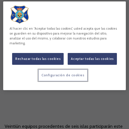
Área de Deporte Inclusivo y Discapacidad
Fundación Canaria CD Tenerife
CD Tenerife EDI
DISAFÍO
Al hacer clic en “Aceptar todas las cookies”, usted acepta que las cookies
se guarden en su dispositivo para mejorar la navegación del sitio,
analizar el uso del mismo, y colaborar con nuestros estudios para
marketing.
Rechazar todas las cookies
Aceptar todas las cookies
Configuración de cookies
Veintiún equipos procedentes de seis islas participarán este