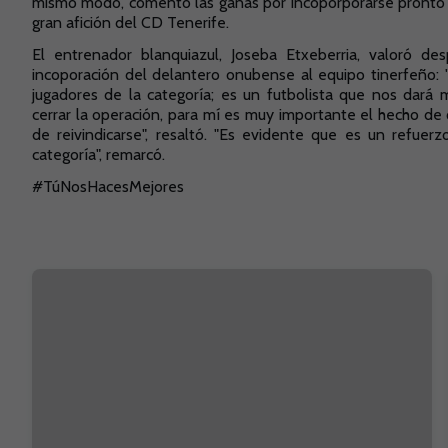
mismo modo, comentó las ganas por incoporporarse pronto 
gran afición del CD Tenerife.
El entrenador blanquiazul, Joseba Etxeberria, valoró d
incoporación del delantero onubense al equipo tinerfeño:
jugadores de la categoría; es un futbolista que nos dará
cerrar la operación, para mí es muy importante el hecho de
de reivindicarse", resaltó. "Es evidente que es un refuer
categoría", remarcó.
#TúNosHacesMejores