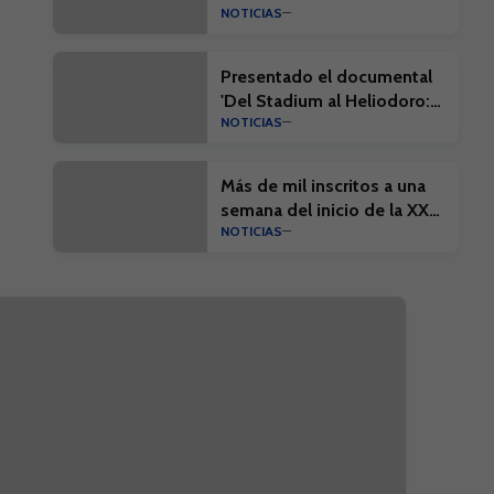
NOTICIAS
Presentado el documental
'Del Stadium al Heliodoro:
NOTICIAS
Cien años de historia'
Más de mil inscritos a una
semana del inicio de la XX
NOTICIAS
Edición del Campus Suma y
el I Campus Suma Plus