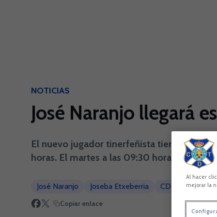
Skip to main content
NOTICIAS
José Naranjo llegará e
El nuevo jugador tinerfeñista tiene previst
horas. El martes a las 09:30 horas está pr
Al hacer cli
José Naranjo
Joseba Etxeberria
CD Tenerife
mejorar la n
Copiar enlace
Configur