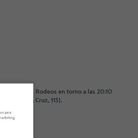
rife Norte-Los Rodeos en torno a las 20:10
mbla Santa Cruz, 115).
ivo para
marketing.