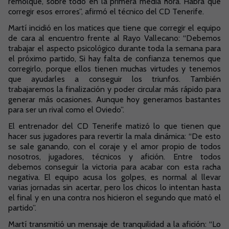
remolque, sobre todo en la primera media hora. Habrá que
corregir esos errores”, afirmó el técnico del CD Tenerife.
Martí incidió en los matices que tiene que corregir el equipo
de cara al encuentro frente al Rayo Vallecano: “Debemos
trabajar el aspecto psicológico durante toda la semana para
el próximo partido, Si hay falta de confianza tenemos que
corregirlo, porque ellos tienen muchas virtudes y tenemos
que ayudarles a conseguir los triunfos. También
trabajaremos la finalización y poder circular más rápido para
generar más ocasiones. Aunque hoy generamos bastantes
para ser un rival como el Oviedo”.
El entrenador del CD Tenerife matizó lo que tienen que
hacer sus jugadores para revertir la mala dinámica: “De esto
se sale ganando, con el coraje y el amor propio de todos
nosotros, jugadores, técnicos y afición. Entre todos
debemos conseguir la victoria para acabar con esta racha
negativa. El equipo acusa los golpes, es normal al llevar
varias jornadas sin acertar, pero los chicos lo intentan hasta
el final y en una contra nos hicieron el segundo que mató el
partido”.
Martí transmitió un mensaje de tranquilidad a la afición: “Lo