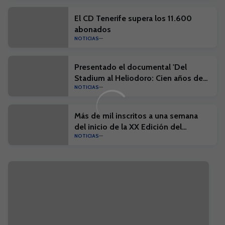
El CD Tenerife supera los 11.600
abonados
NOTICIAS
Presentado el documental 'Del
Stadium al Heliodoro: Cien años de
NOTICIAS
historia'
Más de mil inscritos a una semana
del inicio de la XX Edición del
NOTICIAS
Campus Suma y el I Campus Suma
Plus