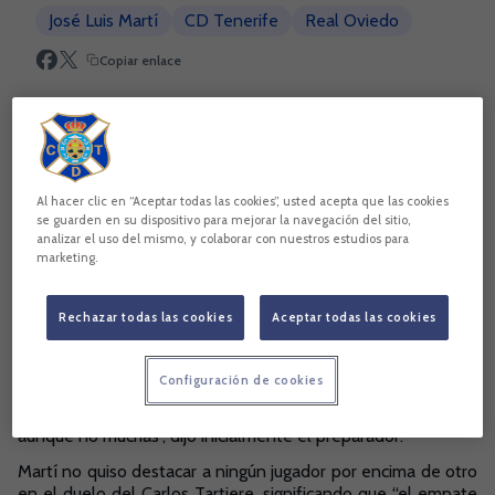
José Luis Martí
CD Tenerife
Real Oviedo
Copiar enlace
Al hacer clic en “Aceptar todas las cookies”, usted acepta que las cookies
se guarden en su dispositivo para mejorar la navegación del sitio,
analizar el uso del mismo, y colaborar con nuestros estudios para
marketing.
Rechazar todas las cookies
Aceptar todas las cookies
Configuración de cookies
“No nos hemos encontrado en la primera parte, pero en la
segunda generamos más juego y opciones de finalizar,
aunque no muchas”, dijo inicialmente el preparador.
Martí no quiso destacar a ningún jugador por encima de otro
en el duelo del Carlos Tartiere, significando que “el empate