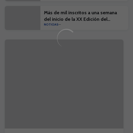
Más de mil inscritos a una semana
del inicio de la XX Edición del
NOTICIAS
Campus Suma y el I Campus Suma
Plus