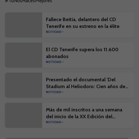
#TúNosHacesMejores
Fallece Beitia, delantero del CD
Tenerife en su estreno en la élite
NOTICIAS
El CD Tenerife supera los 11.600
abonados
NOTICIAS
Presentado el documental 'Del
Stadium al Heliodoro: Cien años de
NOTICIAS
historia'
Más de mil inscritos a una semana
del inicio de la XX Edición del
NOTICIAS
Campus Suma y el I Campus Suma
Plus