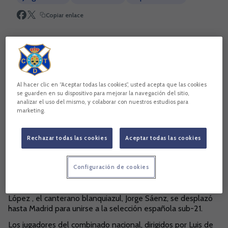
Copiar enlace
Al hacer clic en “Aceptar todas las cookies”, usted acepta que las cookies
se guarden en su dispositivo para mejorar la navegación del sitio,
analizar el uso del mismo, y colaborar con nuestros estudios para
marketing.
Rechazar todas las cookies
Aceptar todas las cookies
Al día siguiente del partido correspondiente a la
Configuración de cookies
decimotercera jornada de LaLiga 1|2|3, que enfrentó al CD
Tenerife y Albacete Balompié en el Heliodoro Rodríguez
López , el canterano blanquiazul, Jorge Sáenz, se desplazó
hasta Madrid para unirse a la selección española sub-21.
Los jugadores del combinado nacional, dirigidos por Luis de