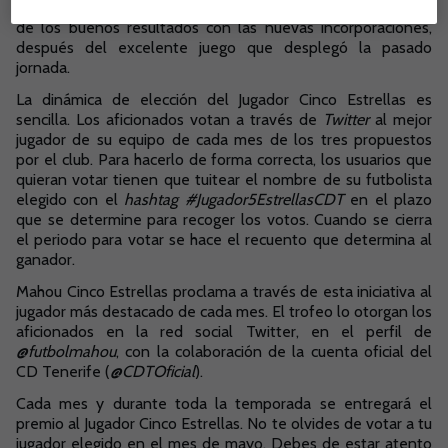
del CD Tenerife confía en que el equipo mantenga la senda
de los buenos resultados con las nuevas incorporaciones,
después del excelente juego que desplegó la pasado
jornada.
La dinámica de elección del Jugador Cinco Estrellas es
sencilla. Los aficionados votan a través de
Twitter
al mejor
jugador de su equipo de cada mes de los tres propuestos
por el club. Para hacerlo de forma correcta, los usuarios que
quieran votar tienen que tuitear el nombre de su futbolista
elegido con el
hashtag #Jugador5EstrellasCDT
en el plazo
que se determine para recoger los votos. Cuando se cierra
el periodo para votar se hace el recuento que determina al
ganador.
Mahou Cinco Estrellas proclama a través de esta iniciativa al
jugador más destacado de cada mes. El trofeo lo otorgan los
aficionados en la red social Twitter, en el perfil de
@futbolmahou
, con la colaboración de la cuenta oficial del
CD Tenerife (
@CDTOficial
).
Cada mes y durante toda la temporada se entregará el
premio al Jugador Cinco Estrellas. No te olvides de votar a tu
jugador elegido en el mes de mayo. Debes de estar atento