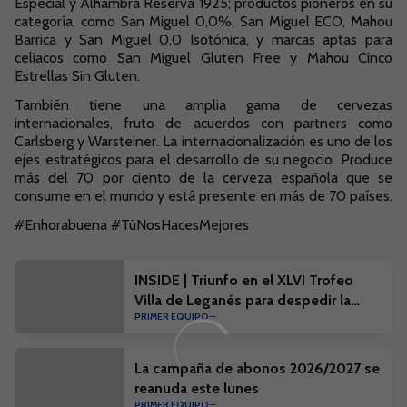
Especial y Alhambra Reserva 1925; productos pioneros en su
categoría, como San Miguel 0,0%, San Miguel ECO, Mahou
Barrica y San Miguel 0,0 Isotónica, y marcas aptas para
celiacos como San Miguel Gluten Free y Mahou Cinco
Estrellas Sin Gluten.
También tiene una amplia gama de cervezas
internacionales, fruto de acuerdos con partners como
Carlsberg y Warsteiner. La internacionalización es uno de los
ejes estratégicos para el desarrollo de su negocio. Produce
más del 70 por ciento de la cerveza española que se
consume en el mundo y está presente en más de 70 países.
#Enhorabuena #TúNosHacesMejores
INSIDE | Triunfo en el XLVI Trofeo
Villa de Leganés para despedir la
PRIMER EQUIPO
pretemporada
La campaña de abonos 2026/2027 se
reanuda este lunes
PRIMER EQUIPO