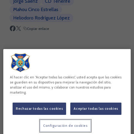
Jorge Sáenz
CD Tenerife
Mahou Cinco Estrellas
Heliodoro Rodríguez López
Copiar enlace
Al hacer clic en “Aceptar todas las cookies”, usted acepta que las cookies
se guarden en su dispositivo para mejorar la navegación del sitio,
analizar el uso del mismo, y colaborar con nuestros estudios para
marketing.
Rechazar todas las cookies
Aceptar todas las cookies
El jugador se ha mostrado muy agradecido con la afición y
con Mahou por haber creado este premio, que reconoce el
Configuración de cookies
trabajo que los jugadores realizan mes a mes. El canterano