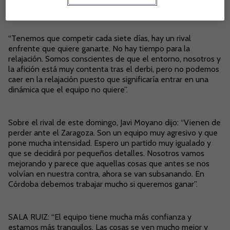
suma. Debemos ir partido a partido y pensar en el siguiente”.
“Tenemos que competir cada siete días, hay un rival
enfrente que quiere ganarte. No hay tiempo para la
relajación. Somos conscientes de que el entorno, nosotros y
la afición está muy contenta tras el derbi, pero no podemos
caer en la relajación puesto que significaría entrar en una
dinámica que el equipo no quiere”.
Sobre el rival de este domingo, Javi Moyano dijo: “Vienen de
perder ante el Zaragoza. Son un equipo muy agresivo y que
pone mucha intensidad. Espero un partido muy igualado y
que se decidirá por pequeños detalles. Nosotros vamos
mejorando y parece que aquellas cosas que antes se nos
volvían en nuestra contra, ahora se van subsanando. En
Córdoba debemos trabajar mucho si queremos ganar”.
SALA RUIZ: “El equipo tiene mucha más confianza y
estamos más tranquilos. Las cosas se ven mucho mejor y