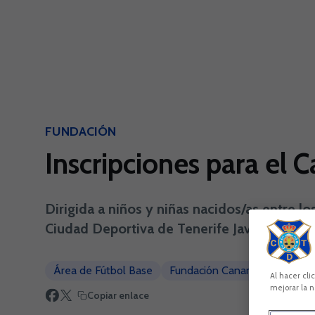
Skip to main content
FUNDACIÓN
Inscripciones para e
Dirigida a niños y niñas nacidos/as entre lo
Ciudad Deportiva de Tenerife Javier Pérez (
Área de Fútbol Base
Fundación Canaria CD Tenerif
Al hacer cli
mejorar la n
Copiar enlace