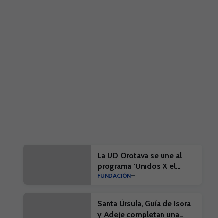
La UD Orotava se une al
programa ‘Unidos X el
FUNDACIÓN
Tenerife’ de apoyo al fútbol
base
Santa Úrsula, Guía de Isora
y Adeje completan una