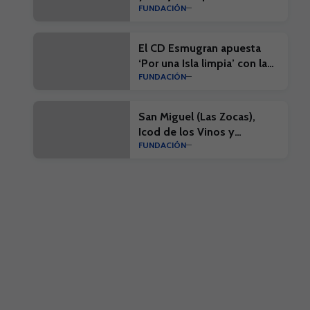
FUNDACIÓN
nueva semana del Campus
Suma
El CD Esmugran apuesta
‘Por una Isla limpia’ con la
FUNDACIÓN
realización de una actividad
en el litoral de El Médano
San Miguel (Las Zocas),
Icod de los Vinos y
FUNDACIÓN
Valverde (El Hierro)
clausuran una nueva
semana del Campus Suma