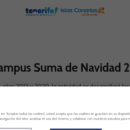
l Campus Suma de Navidad 
s años 2013 y 2020, la actividad se desarrollará los
plazas limitadas).
e
Campus Suma
Navidad Blanquiazul
Ciudad Deportiva d
c en “Aceptar todas las cookies”, usted acepta que las cookies se guarden en su disposit
avegación del sitio, analizar el uso del mismo, y colaborar con nuestros estudios para 