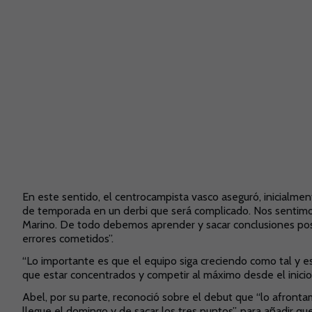
En este sentido, el centrocampista vasco aseguró, inicialmen
de temporada en un derbi que será complicado. Nos sentimos
Marino. De todo debemos aprender y sacar conclusiones pos
errores cometidos”.
“Lo importante es que el equipo siga creciendo como tal y e
que estar concentrados y competir al máximo desde el inicio h
Abel, por su parte, reconoció sobre el debut que “lo afront
llegue el domingo y de sacar los tres puntos”, para añadir 