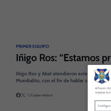
Skip to main content
PRIMER EQUIPO
Iñigo Ros: “Estamos pr
Iñigo Ros y Abel atendieron este miércoles
Mundialito, con el fin de hablar sobre el 
Al hacer cli
mejorar la n
Copiar enlace
Configur