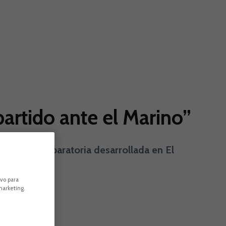
partido ante el Marino”
 sesión preparatoria desarrollada en El
omínguez.
ivo para
marketing.