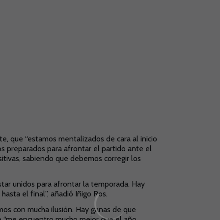
te, que “estamos mentalizados de cara al inicio
 preparados para afrontar el partido ante el
itivas, sabiendo que debemos corregir los
star unidos para afrontar la temporada. Hay
asta el final”, añadió Iñigo Ros.
amos con mucha ilusión. Hay ganas de que
que “me encuentro mucho mejor que el año