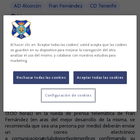
AD Alcorcón
Fran Fernández
CD Tenerife
Copiar enlace
Al hacer clic en “Aceptar todas las cookies”, usted acepta que las cookies
se guarden en su dispositivo para mejorar la navegación del sitio,
analizar el uso del mismo, y colaborar con nuestros estudios para
marketing.
Rechazar todas las cookies
Aceptar todas las cookies
Configuración de cookies
Los medios de comunicación que deseen participar (18/9,
13:00 horas) en la rueda de prensa telemática de Fran
Fernández (en aras del mejor desarrollo de la misma, se
recomienda que sea una persona por medio) deberán enviar
un correo electrónico
a
comunicacion@clubdeportivotenerife.es
confirmando su