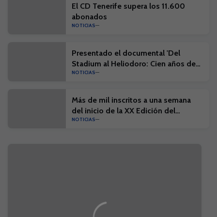
El CD Tenerife supera los 11.600
abonados
NOTICIAS
Presentado el documental 'Del
Stadium al Heliodoro: Cien años de
NOTICIAS
historia'
Más de mil inscritos a una semana
del inicio de la XX Edición del
NOTICIAS
Campus Suma y el I Campus Suma
Plus