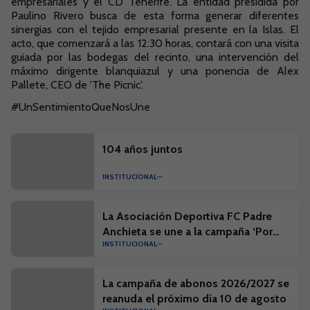
empresariales y el CD Tenerife. La entidad presidida por
Paulino Rivero busca de esta forma generar diferentes
sinergias con el tejido empresarial presente en la Islas. El
acto, que comenzará a las 12:30 horas, contará con una visita
guiada por las bodegas del recinto, una intervención del
máximo dirigente blanquiazul y una ponencia de Alex
Pallete, CEO de 'The Picnic'.
#UnSentimientoQueNosUne
104 años juntos
INSTITUCIONAL
La Asociación Deportiva FC Padre
Anchieta se une a la campaña ‘Por
INSTITUCIONAL
una Isla limpia’
La campaña de abonos 2026/2027 se
reanuda el próximo día 10 de agosto