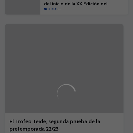
del inicio de la XX Edición del
NOTICIAS
Campus Suma y el I Campus Suma
Plus
El Trofeo Teide, segunda prueba de la
pretemporada 22/23