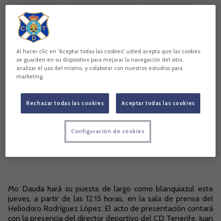
Mo Dauda
Juan Carlos Cordero
CD Tenerife
Heliodoro Rodríguez López
Copiar enlace
Al hacer clic en “Aceptar todas las cookies”, usted acepta que las cookies
se guarden en su dispositivo para mejorar la navegación del sitio,
analizar el uso del mismo, y colaborar con nuestros estudios para
marketing.
Rechazar todas las cookies
Aceptar todas las cookies
Configuración de cookies
Mo Dauda hará su puesta de largo como blanquiazul este
jueves, a partir de las 12:15 horas, en la sala de prensa del
Heliodoro Rodríguez López. El acto de presentación contará
con la presencia del director deportivo del CD Tenerife, Juan