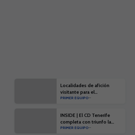
Localidades de afición
visitante para el
PRIMER EQUIPO
#EibarTenerife
INSIDE | El CD Tenerife
completa con triunfo la
PRIMER EQUIPO
penúltima prueba de