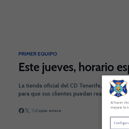
Skip to main content
PRIMER EQUIPO
Este jueves, horario es
La tienda oficial del CD Tenerife, situada e
para que sus clientes puedan realizar có
Al hacer cli
mejorar la n
Copiar enlace
Configur