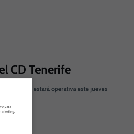
del CD Tenerife
e la entidad, estará operativa este jueves
ivo para
marketing.