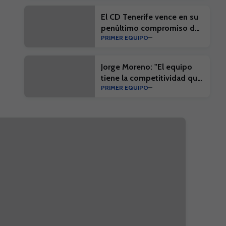
pretemporada
El CD Tenerife vence en su
penúltimo compromiso de
PRIMER EQUIPO
la pretemporada
Jorge Moreno: "El equipo
tiene la competitividad que
PRIMER EQUIPO
nos exigirá la competición"