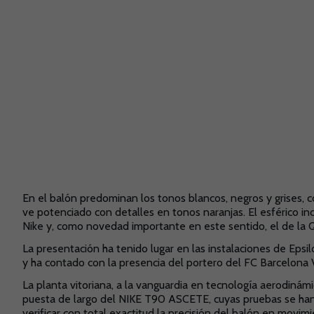
En el balón predominan los tonos blancos, negros y grises,
ve potenciado con detalles en tonos naranjas. El esférico inc
Nike y, como novedad importante en este sentido, el de la Q
La presentación ha tenido lugar en las instalaciones de Epsil
y ha contado con la presencia del portero del FC Barcelona 
La planta vitoriana, a la vanguardia en tecnología aerodinámi
puesta de largo del NIKE T90 ASCETE, cuyas pruebas se han l
verificar con total exactitud la precisión del balón en movimi