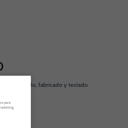
0
sido diseñado, fabricado y testado
ivo para
marketing.