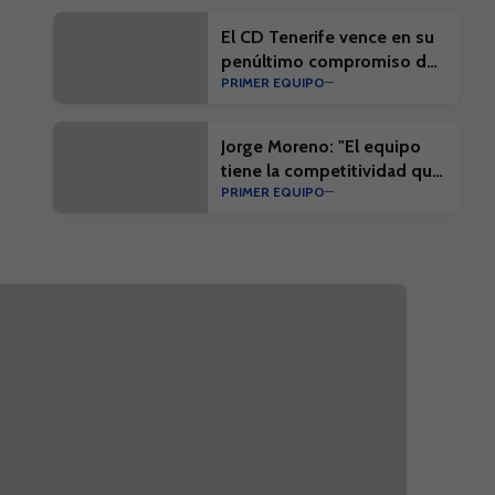
pretemporada
El CD Tenerife vence en su
penúltimo compromiso de
PRIMER EQUIPO
la pretemporada
Jorge Moreno: "El equipo
tiene la competitividad que
PRIMER EQUIPO
nos exigirá la competición"