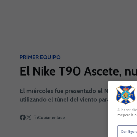
Skip to main content
PRIMER EQUIPO
El Nike T90 Ascete, 
El miércoles fue presentado el NIKE T90 As
utilizando el túnel del viento para alcanzar 
Al hacer cli
mejorar la n
Copiar enlace
Configur