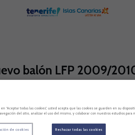
nuevo balón LFP 2009/201
cete, el nuevo balón para la Liga 2009/10, que ha 
las más altas cotas de precisión.
c en “Aceptar todas las cookies”, usted acepta que las cookies se guarden en su disposit
avegación del sitio, analizar el uso del mismo, y colaborar con nuestros estudios para 
ación de cookies
Rechazar todas las cookies