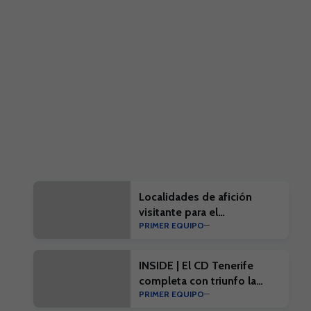
Localidades de afición
visitante para el
PRIMER EQUIPO
#EibarTenerife
INSIDE | El CD Tenerife
completa con triunfo la
PRIMER EQUIPO
penúltima prueba de