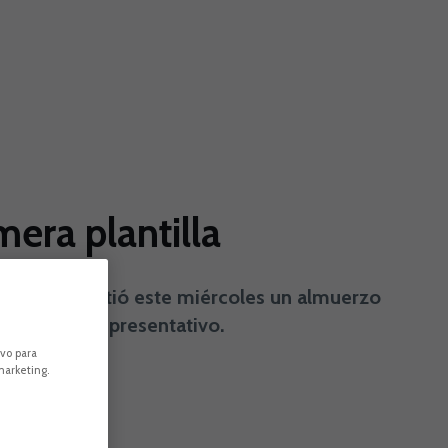
mera plantilla
ción, compartió este miércoles un almuerzo
sejero del representativo.
ivo para
marketing.