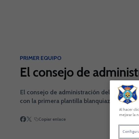
Skip to main content
PRIMER EQUIPO
El consejo de administ
El consejo de administración del CD Tener
con la primera plantilla blanquiazul, en una
Al hacer cli
mejorar la n
Copiar enlace
Configur