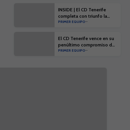
INSIDE | El CD Tenerife
completa con triunfo la
PRIMER EQUIPO
penúltima prueba de
pretemporada
El CD Tenerife vence en su
penúltimo compromiso de
PRIMER EQUIPO
la pretemporada