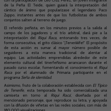
con la participación de Leo Cruz Pérez, un joven integrante
de la Peña El Teide, quien guiará la interpretación del
cántico de ánimo que popularizase el legendario Paco
Zuppo, instantes antes de que los futbolistas de ambos
conjuntos salten al terreno de juego.
El referido peñista, en los minutos previos a la salida al
campo de los jugadores y el trío arbitral, dará pie a la
interpretación del
Riqui Raca
, entonando tres veces, de
forma consecutiva, el grito clásico "¡Teneriiiiife!" El propósito
de esta acción es sumar al mayor número posible de
seguidores a esta manera tradicional de alentar al
equipo. Las actividades emprendidas alrededor de este
elemento cultural del tinerfeñismo arrancaron durante el
pasado curso escolar, fomentando el conocimiento el
Riqui
Raca
por el alumnado de Primaria participante en el
programa
Seña de identidad
.
Asimismo, fruto de la colaboración establecida con
El Típico
de Tenerife
, esta temporada ha sido comercializada una
camiseta en torno al
Riqui Raca
’, diseñada por el
mencionado personaje, que reproduce su letra, y apoyada
con la difusión de viñetas en las redes sociales, con más de
180 000 visualizaciones.