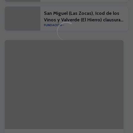
San Miguel (Las Zocas), Icod de los
Vinos y Valverde (El Hierro) clausuran
FUNDACIÓN
una nueva semana del Campus Suma