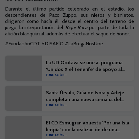
Durante el último partido celebrado en el estadio, los
descendientes de Paco Zuppo, sus nietos y bisnietos,
dirigieron como hacía él, desde el centro del terreno de
juego, la interpretación del
Riqui Raca
por parte de toda la
afición blanquiazul, además de efectuar el saque de honor.
#FundaciónCDT #DISAFÍO #LaBregaNosUne
La UD Orotava se une al programa
‘Unidos X el Tenerife’ de apoyo al
FUNDACIÓN
fútbol base
Santa Úrsula, Guía de Isora y Adeje
completan una nueva semana del
FUNDACIÓN
Campus Suma
El CD Esmugran apuesta ‘Por una Isla
limpia’ con la realización de una
FUNDACIÓN
actividad en el litoral de El Médano