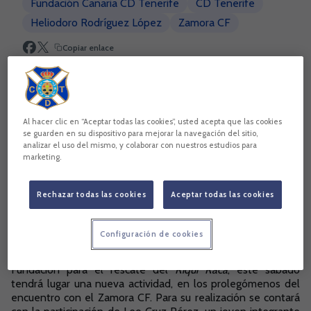
Fundación Canaria CD Tenerife
CD Tenerife
Heliodoro Rodríguez López
Zamora CF
Copiar enlace
Al hacer clic en “Aceptar todas las cookies”, usted acepta que las cookies
se guarden en su dispositivo para mejorar la navegación del sitio,
analizar el uso del mismo, y colaborar con nuestros estudios para
marketing.
Rechazar todas las cookies
Aceptar todas las cookies
Configuración de cookies
En línea con las acciones impulsadas por el CD Tenerife y su
Fundación para el rescate del
Riqui Raca
, este sábado
tendrá lugar una nueva actividad, en los prolegómenos del
encuentro con el Zamora CF. Para su realización se contará