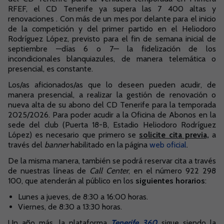
RFEF, el CD Tenerife ya supera las 7 400 altas y
renovaciones . Con más de un mes por delante para el inicio
de la competición y del primer partido en el Heliodoro
Rodríguez López, previsto para el fin de semana inicial de
septiembre —días 6 o 7— la fidelización de los
incondicionales blanquiazules, de manera telemática o
presencial, es constante.
Los/as aficionados/as que lo deseen pueden acudir, de
manera presencial, a realizar la gestión de renovación o
nueva alta de su abono del CD Tenerife para la temporada
2025/2026. Para poder acudir a la Oficina de Abonos en la
sede del club (Puerta 18-B, Estadio Heliodoro Rodríguez
López) es necesario que primero se
solicite cita previa,
a
través del
banner
habilitado en la página
web oficial
.
De la misma manera, también se podrá reservar cita a través
de nuestras líneas de
Call Center
, en el número 922 298
100, que atenderán al público en los
siguientes horarios
:
Lunes a jueves, de 8:30 a 16:00 horas.
Viernes, de 8:30 a 13:30 horas.
Un año más, la plataforma
Tenerife 360
sigue siendo la