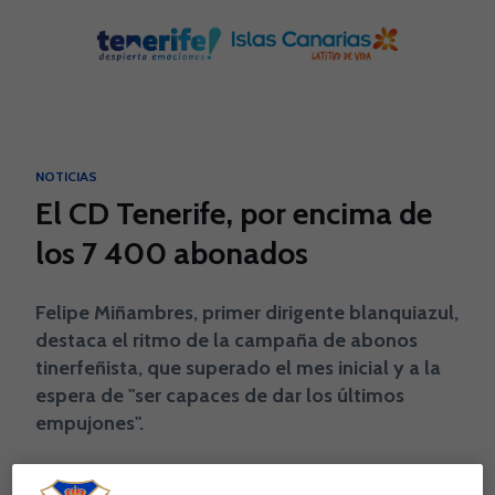
Skip to main content
NOTICIAS
El CD Tenerife, por encima de
los 7 400 abonados
Felipe Miñambres, primer dirigente blanquiazul,
destaca el ritmo de la campaña de abonos
tinerfeñista, que superado el mes inicial y a la
espera de "ser capaces de dar los últimos
empujones".