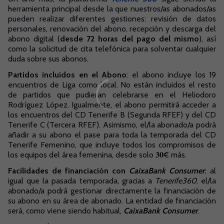
herramienta principal desde la que nuestros/as abonados/as
pueden realizar diferentes gestiones: revisión de datos
personales, renovación del abono, recepción y descarga del
abono digital (
desde 72 horas del pago del mismo
), así
como la solicitud de cita telefónica para solventar cualquier
duda sobre sus abonos.
Partidos incluidos en el Abono
: el abono incluye los 19
encuentros de Liga como local. No están incluidos el resto
de partidos que pudieran celebrarse en el Heliodoro
Rodríguez López. Igualmente, el abono permitirá acceder a
los encuentros del CD Tenerife B (Segunda RFEF) y del CD
Tenerife C (Tercera RFEF). Asimismo, el/la abonado/a podrá
añadir a su abono el pase para toda la temporada del CD
Tenerife Femenino, que incluye todos los compromisos de
los equipos del área femenina, desde solo 𝟑𝟎€ más.
Facilidades de financiación con
CaixaBank Consumer
:
al
igual que la pasada temporada, gracias a
Tenerife360
, el/la
abonado/a podrá gestionar directamente la financiación de
su abono en su área de abonado. La entidad de financiación
será, como viene siendo habitual,
CaixaBank Consumer
.