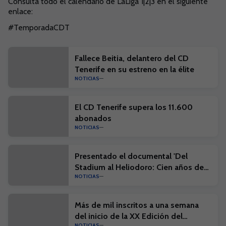
Consulta todo el calendario de LaLiga 1|2|3 en el siguiente
enlace:
#TemporadaCDT
Fallece Beitia, delantero del CD
Tenerife en su estreno en la élite
NOTICIAS
El CD Tenerife supera los 11.600
abonados
NOTICIAS
Presentado el documental 'Del
Stadium al Heliodoro: Cien años de
NOTICIAS
historia'
Más de mil inscritos a una semana
del inicio de la XX Edición del
NOTICIAS