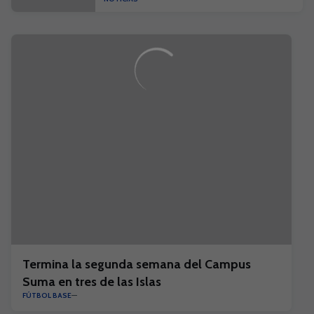
Campus Suma y el I Campus Suma
Plus
Termina la segunda semana del Campus
Suma en tres de las Islas
FÚTBOL BASE