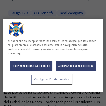
LaLiga 1|2|3
CD Tenerife
Real Zaragoza
Copiar enlace
Al hacer clic en “Aceptar todas las cookies”, usted acepta que las cookies
se guarden en su dispositivo para mejorar la navegación del sitio,
analizar el uso del mismo, y colaborar con nuestros estudios para
marketing.
Rechazar todas las cookies
Aceptar todas las cookies
Configuración de cookies
Este jueves se ha celebrado la Asamblea General Ordinaria
de la RFEF en el Salón de Actos Luis Aragonés de la Ciudad
del Fútbol de las Rozas, Encabezada por el Presidente Luis