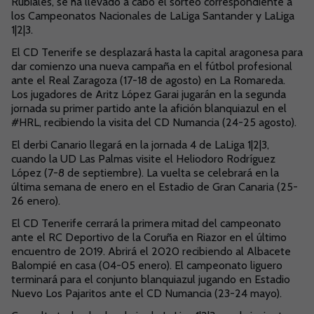
Rubiales, se ha llevado a cabo el sorteo correspondiente a
los Campeonatos Nacionales de LaLiga Santander y LaLiga
1|2|3.
El CD Tenerife se desplazará hasta la capital aragonesa para
dar comienzo una nueva campaña en el fútbol profesional
ante el Real Zaragoza (17-18 de agosto) en La Romareda.
Los jugadores de Aritz López Garai jugarán en la segunda
jornada su primer partido ante la afición blanquiazul en el
#HRL, recibiendo la visita del CD Numancia (24-25 agosto).
El derbi Canario llegará en la jornada 4 de LaLiga 1|2|3,
cuando la UD Las Palmas visite el Heliodoro Rodríguez
López (7-8 de septiembre). La vuelta se celebrará en la
última semana de enero en el Estadio de Gran Canaria (25-
26 enero).
El CD Tenerife cerrará la primera mitad del campeonato
ante el RC Deportivo de la Coruña en Riazor en el último
encuentro de 2019. Abrirá el 2020 recibiendo al Albacete
Balompié en casa (04-05 enero). El campeonato liguero
terminará para el conjunto blanquiazul jugando en Estadio
Nuevo Los Pajaritos ante el CD Numancia (23-24 mayo).