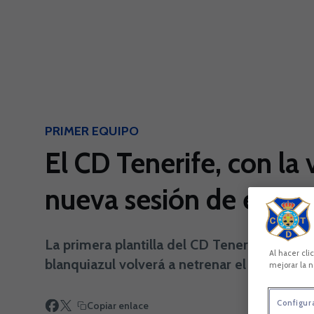
Skip to main content
PRIMER EQUIPO
El CD Tenerife, con la 
nueva sesión de entr
La primera plantilla del CD Tenerife realiz
Al hacer cli
blanquiazul volverá a netrenar el jueves a p
mejorar la n
Configur
Copiar enlace