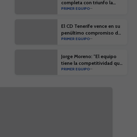
completa con triunfo la
PRIMER EQUIPO
penúltima prueba de
pretemporada
El CD Tenerife vence en su
penúltimo compromiso de
PRIMER EQUIPO
la pretemporada
Jorge Moreno: "El equipo
tiene la competitividad que
PRIMER EQUIPO
nos exigirá la competición"