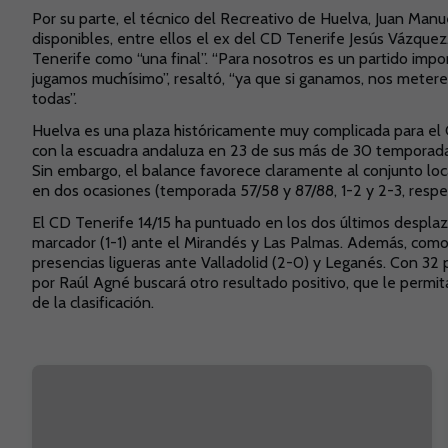
Por su parte, el técnico del Recreativo de Huelva, Juan Manu
disponibles, entre ellos el ex del CD Tenerife Jesús Vázquez.
Tenerife como “una final”. “Para nosotros es un partido impo
jugamos muchísimo”, resaltó, “ya que si ganamos, nos meteremo
todas”.
Huelva es una plaza históricamente muy complicada para el C
con la escuadra andaluza en 23 de sus más de 30 temporadas 
Sin embargo, el balance favorece claramente al conjunto lo
en dos ocasiones (temporada 57/58 y 87/88, 1-2 y 2-3, resp
El CD Tenerife 14/15 ha puntuado en los dos últimos desplaz
marcador (1-1) ante el Mirandés y Las Palmas. Además, como l
presencias ligueras ante Valladolid (2-0) y Leganés. Con 32 
por Raúl Agné buscará otro resultado positivo, que le permit
de la clasificación.