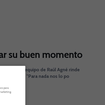
ngar su buen momento
portante. El equipo de Raúl Agné rinde
 la derrota. "Para nada nos lo po
ivo para
marketing.