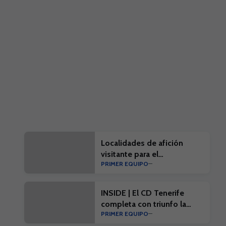
Localidades de afición
visitante para el
PRIMER EQUIPO
#EibarTenerife
INSIDE | El CD Tenerife
completa con triunfo la
PRIMER EQUIPO
penúltima prueba de