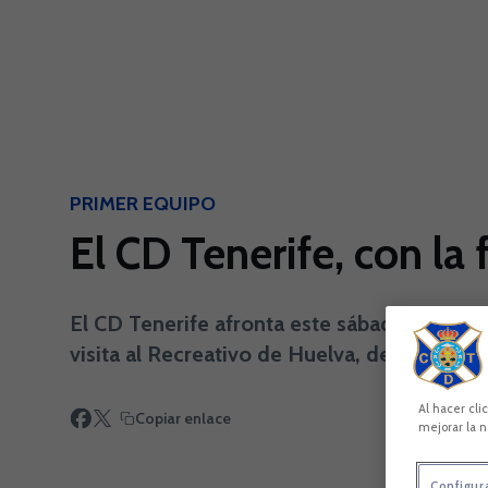
Skip to main content
PRIMER EQUIPO
El CD Tenerife, con l
El CD Tenerife afronta este sábado (19.00
visita al Recreativo de Huelva, después de
Al hacer cli
Copiar enlace
mejorar la n
Configur