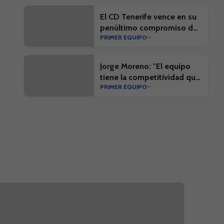
pretemporada
El CD Tenerife vence en su
penúltimo compromiso de
PRIMER EQUIPO
la pretemporada
Jorge Moreno: "El equipo
tiene la competitividad que
PRIMER EQUIPO
nos exigirá la competición"