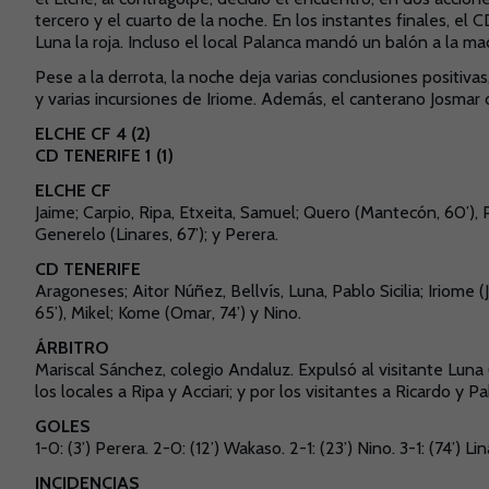
tercero y el cuarto de la noche. En los instantes finales, el
Luna la roja. Incluso el local Palanca mandó un balón a la ma
Pese a la derrota, la noche deja varias conclusiones positi
y varias incursiones de Iriome. Además, el canterano Josmar d
ELCHE CF 4 (2)
CD TENERIFE 1 (1)
ELCHE CF
Jaime; Carpio, Ripa, Etxeita, Samuel; Quero (Mantecón, 60’), 
Generelo (Linares, 67’); y Perera.
CD TENERIFE
Aragoneses; Aitor Núñez, Bellvís, Luna, Pablo Sicilia; Iriome (J
65’), Mikel; Kome (Omar, 74’) y Nino.
ÁRBITRO
Mariscal Sánchez, colegio Andaluz. Expulsó al visitante Luna 
los locales a Ripa y Acciari; y por los visitantes a Ricardo y Pab
GOLES
1-0: (3’) Perera. 2-0: (12’) Wakaso. 2-1: (23’) Nino. 3-1: (74’) Lin
INCIDENCIAS