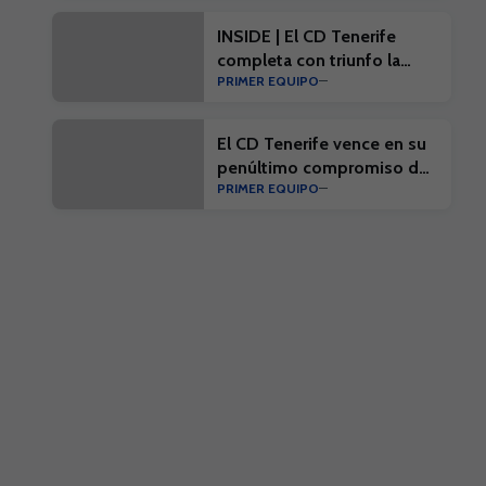
INSIDE | El CD Tenerife
completa con triunfo la
PRIMER EQUIPO
penúltima prueba de
pretemporada
El CD Tenerife vence en su
penúltimo compromiso de
PRIMER EQUIPO
la pretemporada