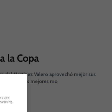
 a la Copa
nto del Martínez Valero aprovechó mejor sus
da hicieron sus mejores mo
ivo para
marketing.