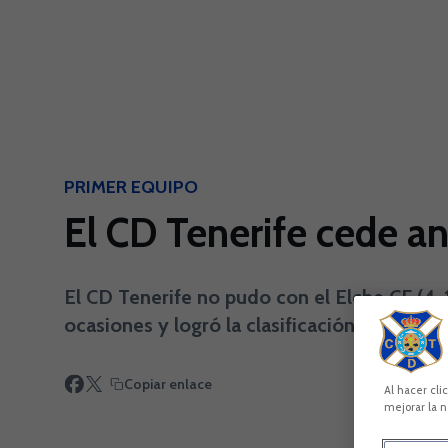
Skip to main content
PRIMER EQUIPO
El CD Tenerife cede an
El CD Tenerife no pudo con el Elche CF (4-
ocasiones y logró la clasificación. Con el 
Copiar enlace
Al hacer cli
mejorar la n