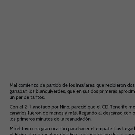
Mal comienzo de partido de los insulares, que recibieron dos
ganaban los blanquiverdes, que en sus dos primeras aproxim
un par de tantos.
Con el 2-1, anotado por Nino, pareció que el CD Tenerife mej
canarios fueron de menos a más, llegando al descanso con op
los primeros minutos de la reanudación.
Mikel tuvo una gran ocasión para hacer el empate. Las llegad
el Elche, al contragolpe, decidió el encuentro, en dos accion