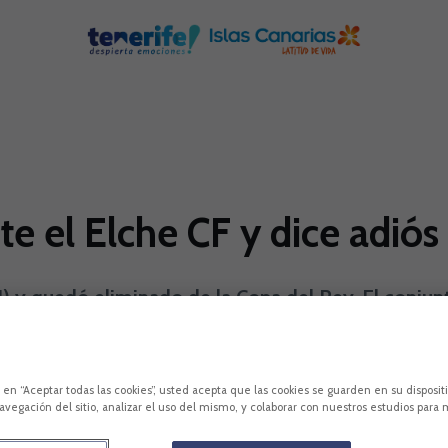
te el Elche CF y dice adiós
1) y quedó eliminado de la Copa del Rey. El conju
2-1, al comienzo de la segunda parte, los de Arcona
c en “Aceptar todas las cookies”, usted acepta que las cookies se guarden en su disposit
avegación del sitio, analizar el uso del mismo, y colaborar con nuestros estudios para 