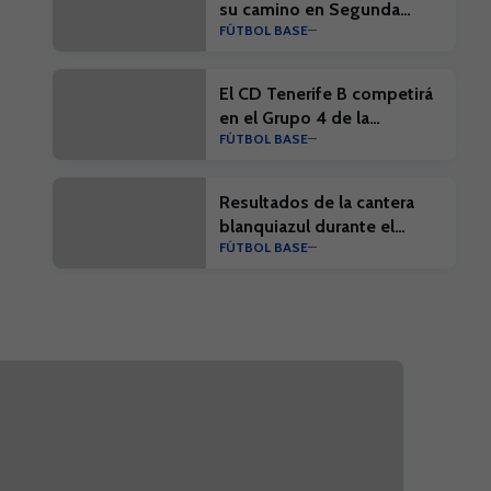
su camino en Segunda
FÚTBOL BASE
Federación 26/27
El CD Tenerife B competirá
en el Grupo 4 de la
FÚTBOL BASE
Segunda Federación 26/27
Resultados de la cantera
blanquiazul durante el
FÚTBOL BASE
primer fin de semana de
junio