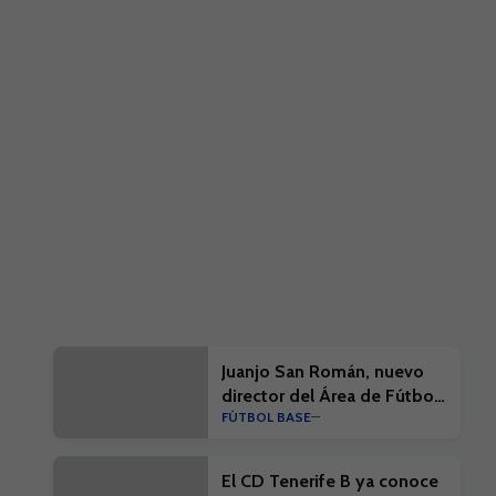
Juanjo San Román, nuevo
director del Área de Fútbol
FÚTBOL BASE
Base del CD Tenerife
El CD Tenerife B ya conoce