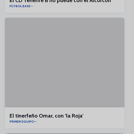
El CD Tenerife B no puede con el Alcorcón
FÚTBOL BASE
El tinerfeño Omar, con ‘la Roja’
PRIMER EQUIPO