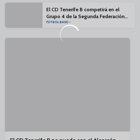
El CD Tenerife B competirá en el
Grupo 4 de la Segunda Federación
FÚTBOL BASE
26/27