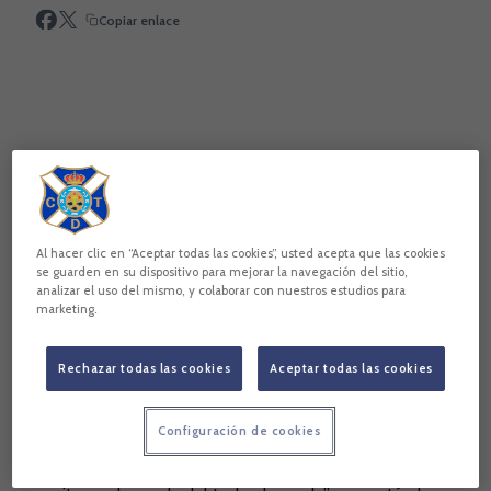
Copiar enlace
Al hacer clic en “Aceptar todas las cookies”, usted acepta que las cookies
se guarden en su dispositivo para mejorar la navegación del sitio,
analizar el uso del mismo, y colaborar con nuestros estudios para
marketing.
“Afrontamos un partido fundamental para nosotros, ante un
equipo con buenos jugadores, al que no le va nada en el
Rechazar todas las cookies
Aceptar todas las cookies
envite, pero que querrá ganar. Es un choque complicado”,
comenzó explicando Merino.
Configuración de cookies
Se prepara un gran ambiente en el CIAT, lo que supone una
motivación extra para los locales. “En situaciones difíciles