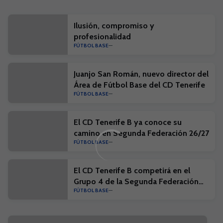
Ilusión, compromiso y
profesionalidad
FÚTBOL BASE
Juanjo San Román, nuevo director del
Área de Fútbol Base del CD Tenerife
FÚTBOL BASE
El CD Tenerife B ya conoce su
camino en Segunda Federación 26/27
FÚTBOL BASE
El CD Tenerife B competirá en el
Grupo 4 de la Segunda Federación
FÚTBOL BASE
26/27