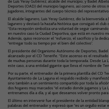
de Luis Yeray Gutiérrez; alcalde del municipio; y Badel Alb
Deportes (OAD) del municipio lagunero, así como de otros m
jugadores, integrantes del cuerpo técnico del representativo
El alcalde lagunero, Luis Yeray Gutiérrez, dio la bienvenida a
lagunero y destacó la hazaña histórica que consiguió el club 
“Esta recepción simboliza una voluntad de seguir caminando j
en nuestro caso la Ciudad Deportiva, que está en nuestro mun
Además, quiso reconocer el “esfuerzo, el sacrificio y la dedic
“entregar todo su tiempo por el bien del colectivo”.
El presidente del Organismo Autónomo de Deportes, Badel A
alcanzado por el CD Tenerife. “Este ascenso es el resultado
de muchas personas durante toda la temporada. Desde La L
este caso, a una entidad gigante que lleva el nombre de Tene
Por su parte, el entrenador de la primera plantilla del CD Te
Ayuntamiento de La Laguna el respaldo recibido y manifestó 
sino también a un sentimiento compartido por toda la afición
dos hogares muy marcados “el estadio donde jugamos y La La
entrenamos día a día, y al que deseamos volver pronto para 
El último en intervenir fue el presidente de la entidad blanq
palabras del entrenador y expresó que “es un orgullo estar