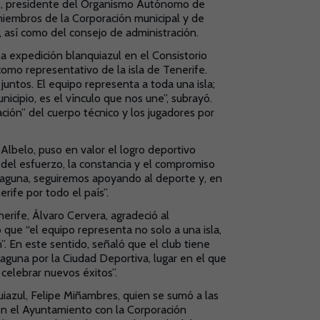
elo, presidente del Organismo Autónomo de
iembros de la Corporación municipal y de
, así como del consejo de administración.
 la expedición blanquiazul en el Consistorio
como representativo de la isla de Tenerife.
untos. El equipo representa a toda una isla;
icipio, es el vínculo que nos une”, subrayó.
ación” del cuerpo técnico y los jugadores por
lbelo, puso en valor el logro deportivo
 del esfuerzo, la constancia y el compromiso
aguna, seguiremos apoyando al deporte y, en
rife por todo el país”.
nerife, Álvaro Cervera, agradeció al
que “el equipo representa no solo a una isla,
”. En este sentido, señaló que el club tiene
guna por la Ciudad Deportiva, lugar en el que
celebrar nuevos éxitos”.
uiazul, Felipe Miñambres, quien se sumó a las
 en el Ayuntamiento con la Corporación