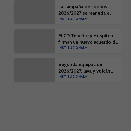
La campaña de abonos
2026/2027 se reanuda el
INSTITUCIONAL
próximo día 10 de agosto
El CD Tenerife y Hospiten
firman un nuevo acuerdo de
INSTITUCIONAL
colaboración
Segunda equipación
2026/2027, lava y volcán
INSTITUCIONAL
que forja nuestra identidad