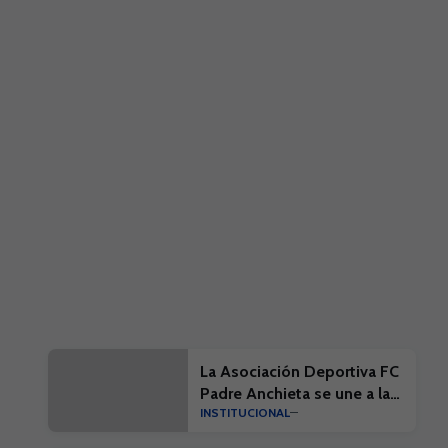
La Asociación Deportiva FC
Padre Anchieta se une a la
INSTITUCIONAL
campaña ‘Por una Isla
limpia’