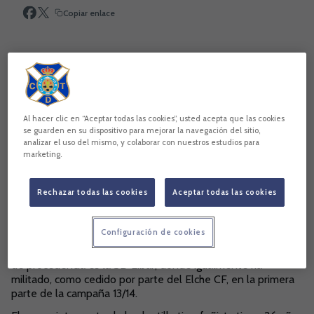
Copiar enlace
Al hacer clic en “Aceptar todas las cookies”, usted acepta que las cookies
se guarden en su dispositivo para mejorar la navegación del sitio,
analizar el uso del mismo, y colaborar con nuestros estudios para
marketing.
Rechazar todas las cookies
Aceptar todas las cookies
Diego Rivas se convertirá en nuevo guardameta del CD
Configuración de cookies
Tenerife. El futbolista gallego militará como cedido en el
conjunto blanquiazul hasta el próximo 30 de junio. Su club
de procedencia es la SD Éibar, donde igualmente ha
militado, como cedido por parte del Elche CF, en la primera
parte de la campaña 13/14.