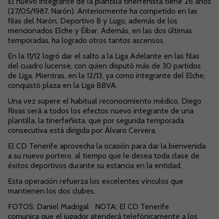
El nuevo integrante de la plantilla tinerfeñista tiene 26 años
(27/05/1987, Narón). Anteriormente ha competido en las
filas del Narón, Deportivo B y Lugo, además de los
mencionados Elche y Éibar. Además, en las dos últimas
temporadas, ha logrado otros tantos ascensos.
En la 11/12 logró dar el salto a la Liga Adelante en las filas
del cuadro lucense, con quien disputó más de 30 partidos
de Liga. Mientras, en la 12/13, ya como integrante del Elche,
conquistó plaza en la Liga BBVA.
Una vez supere el habitual reconocimiento médico, Diego
Rivas será a todos los efectos nuevo integrante de una
plantilla, la tinerfeñista, que por segunda temporada
consecutiva está dirigida por Álvaro Cervera.
El CD Tenerife aprovecha la ocasión para dar la bienvenida
a su nuevo portero, al tiempo que le desea toda clase de
éxitos deportivos durante su estancia en la entidad.
Esta operación refuerza los excelentes vínculos que
mantienen los dos clubes.
FOTOS: Daniel Madrigal NOTA: El CD Tenerife
comunica que el jugador atenderá telefónicamente a los