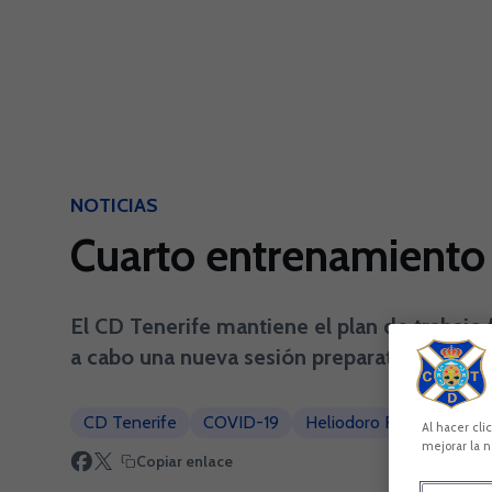
Skip to main content
NOTICIAS
Cuarto entrenamiento 
El CD Tenerife mantiene el plan de trabajo 
a cabo una nueva sesión preparatoria matin
CD Tenerife
COVID-19
Heliodoro Rodríguez Ló
Al hacer cli
mejorar la n
Copiar enlace