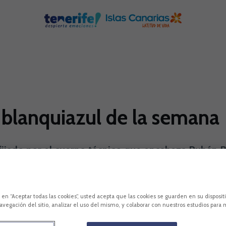
blanquiazul de la semana
fijado por el cuerpo técnico que encabeza Rubén Ba
al en el Heliodoro Rodríguez López. Todo ello con
pez
LaLiga SmartBank
Rubén Baraja
c en “Aceptar todas las cookies”, usted acepta que las cookies se guarden en su disposit
avegación del sitio, analizar el uso del mismo, y colaborar con nuestros estudios para 