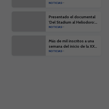
NOTICIAS
Presentado el documental
'Del Stadium al Heliodoro:
NOTICIAS
Cien años de historia'
Más de mil inscritos a una
semana del inicio de la XX
NOTICIAS
Edición del Campus Suma y
el I Campus Suma Plus