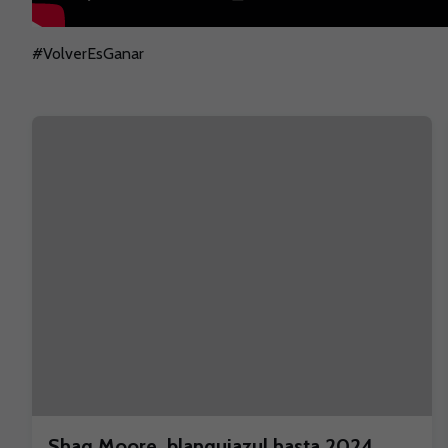
#VolverEsGanar
Shaq Moore, blanquiazul hasta 2024