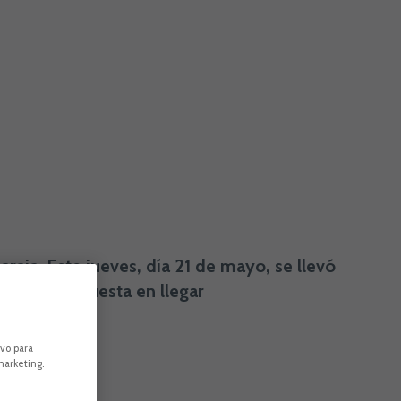
raja. Este jueves, día 21 de mayo, se llevó
 la mente puesta en llegar
ivo para
marketing.