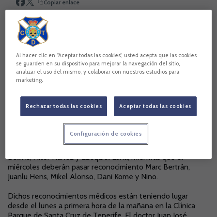
Copiar enlace
Al hacer clic en “Aceptar todas las cookies”, usted acepta que las cookies
se guarden en su dispositivo para mejorar la navegación del sitio,
analizar el uso del mismo, y colaborar con nuestros estudios para
marketing.
Rechazar todas las cookies
Aceptar todas las cookies
Configuración de cookies
Estaban citados Luis García, Sergio Aragoneses, Carlos
Bellvís, Aitor Núñez y Ezequiel Luna, mientras que el
miércoles deberán pasar reconocimiento Marc Bertrán,
Juanlu Hens, Mikel Alonso, Dani Kome y Nino.
Dichos reconocimientos médicos están teniendo lugar
desde el lunes a primera hora de la mañana en la Clínica
Parque de Santa Cruz de Tenerife. El doctor Juan José