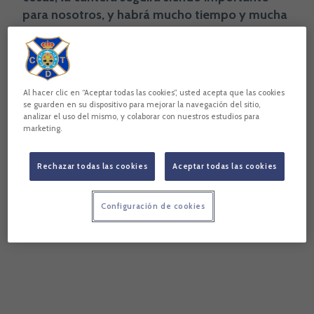
para nosotros, y habrá mucho tiempo y mucha
dedicación, ya que es vital... y yo sé lo que eso
significa”.
Manu Guill
Ayoze García
CD Tenerife
Al hacer clic en “Aceptar todas las cookies”, usted acepta que las cookies
se guarden en su dispositivo para mejorar la navegación del sitio,
Copiar enlace
analizar el uso del mismo, y colaborar con nuestros estudios para
marketing.
Rechazar todas las cookies
Aceptar todas las cookies
Configuración de cookies