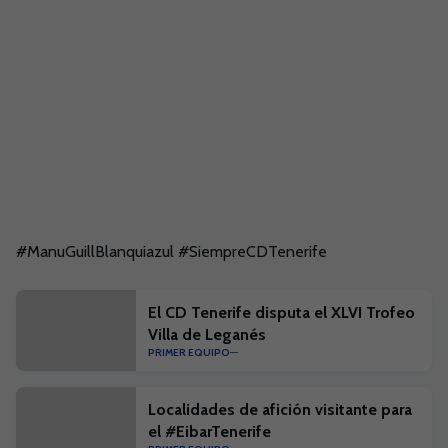
Saltar a la siguiente sección
#ManuGuillBlanquiazul #SiempreCDTenerife
El CD Tenerife disputa el XLVI Trofeo
Villa de Leganés
PRIMER EQUIPO
Localidades de afición visitante para
el #EibarTenerife