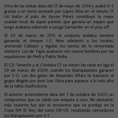
Otra de las visitas data del 17 de mayo de 2014 y acabó 0-1,
gracias a un tanto anotado por López Silva en el minuto 17.
Un balón al palo de Ayoze Pérez constituyó la mejor
ocasión local de aquel partido, que ganaría un equipo que
luego acabaría subiendo a LaLiga Santander en el
play off
.
El 20 de marzo de 2011, el conjunto andaluz terminó
ganando el choque 1-2. Nino adelantó a los locales,
anotando Callejón y Aguilar los tantos de la remontada
visitante. Los de Tapia acabaron con nueve hombres por las
expulsiones de Melli y Pablo Sicilia.
El CD Tenerife y el Córdoba CF se vieron las caras en liga el
29 de marzo de 2009, cuando los blanquiazules ganaron
por 2-0. Los dos goles de Alejandro Alfaro le bastaron al
grupo dirigido por José Luis Oltra para auparse a lo más alto
de la tabla clasificatoria.
El anterior antecedente data del 7 de octubre de 2007, un
compromiso que se saldó con empate a cero. No obstante,
más reciente fue aún el encuentro que se produjo en la
Copa SM El Rey del curso 08-09, resultando vencedores
los blanquiazules por 2-1.