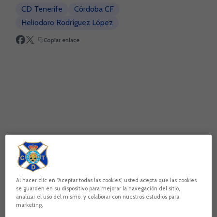
CD Tenerife
Córdoba CF
Heliodoro Rodríguez López
Copiar enlace
Al hacer clic en “Aceptar todas las cookies”, usted acepta que las cookies
El bagaje con los andaluces es positivo para los intereses
se guarden en su dispositivo para mejorar la navegación del sitio,
blanquiazules, ya que han logrado un total de 14 victorias y
analizar el uso del mismo, y colaborar con nuestros estudios para
seis empates; mientras que solo han caído en cuatro duelos.
marketing.
Del último precedente se guardan magníficos recuerdos.