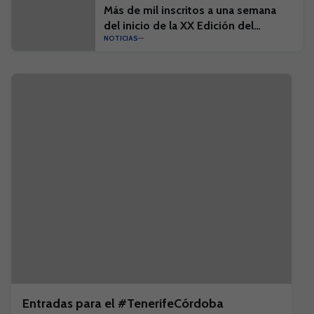
Más de mil inscritos a una semana
del inicio de la XX Edición del
NOTICIAS
Campus Suma y el I Campus Suma
Plus
Entradas para el #TenerifeCórdoba