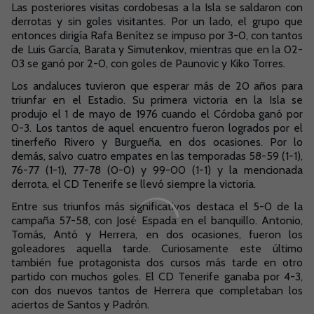
Las posteriores visitas cordobesas a la Isla se saldaron con
derrotas y sin goles visitantes. Por un lado, el grupo que
entonces dirigía Rafa Benítez se impuso por 3-0, con tantos
de Luis García, Barata y Simutenkov, mientras que en la 02-
03 se ganó por 2-0, con goles de Paunovic y Kiko Torres.
Los andaluces tuvieron que esperar más de 20 años para
triunfar en el Estadio. Su primera victoria en la Isla se
produjo el 1 de mayo de 1976 cuando el Córdoba ganó por
0-3. Los tantos de aquel encuentro fueron logrados por el
tinerfeño Rivero y Burgueña, en dos ocasiones. Por lo
demás, salvo cuatro empates en las temporadas 58-59 (1-1),
76-77 (1-1), 77-78 (0-0) y 99-00 (1-1) y la mencionada
derrota, el CD Tenerife se llevó siempre la victoria.
Entre sus triunfos más significativos destaca el 5-0 de la
campaña 57-58, con José Espada en el banquillo. Antonio,
Tomás, Antó y Herrera, en dos ocasiones, fueron los
goleadores aquella tarde. Curiosamente este último
también fue protagonista dos cursos más tarde en otro
partido con muchos goles. El CD Tenerife ganaba por 4-3,
con dos nuevos tantos de Herrera que completaban los
aciertos de Santos y Padrón.