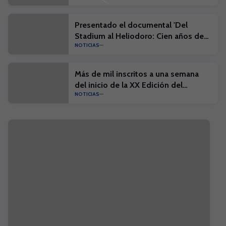
Presentado el documental 'Del
Stadium al Heliodoro: Cien años de
NOTICIAS
historia'
Más de mil inscritos a una semana
del inicio de la XX Edición del
NOTICIAS
Campus Suma y el I Campus Suma
Plus