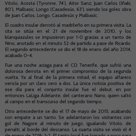
Vitolo, Acosta (Tyronne, 74’), Aitor Sanz; Juan Carlos (Iñaki,
80’), Malbasic, Longo (Casadesús, 63’), siendo los goles obra
de Juan Carlos, Longo, Casadesús y Malbasic.
El cuadro insular derrotó al madrileño en su primera visita. La
cita se sitúa en el 21 de noviembre de 2010, y los
blanquiazules se impusieron por 1-0 gracias a un tanto de
Nino, anotado en el minuto 52 de partido a pase de Ricardo.
El segundo antecedente se dio el 18 de enero del año 2014,
acabado 0-4.
Fue una noche aciaga para el CD Tenerife, que sufrió una
dolorosa derrota en el primer compromiso de la segunda
vuelta. Ya al final de la primera mitad, el equipo alfarero
vencía por un claro cero a dos. La única noticia positiva de
ese día para el conjunto insular fue el debut, en por
entonces LaLiga Adelante, del canterano Nano, quien saltó
al campo en el transcurso del segundo tiempo.
Otro antecedente se dio el 17 de mayo de 2015, acabando
con empate a un tanto. Se adelantaron los visitantes con
gol de Nagore al minuto de juego, igualando Vitolo, de
penalti, al borde del descanso. La cuarta visita se vivió el 4
de enero de 2016: 1-2. El tanto local fue logrado a poco para