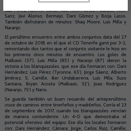
calle San Sebastián. El preparador pucelano alineó a Ortolá,
Luis Pérez, Alberto, Carlos Ruiz, Alex Muñoz, Malbasic, Aitor
Sanz, Javi Alonso, Bermejo, Dani Gómez y Borja Lasso.
También disfrutaron de minutos: Shaq Moore, Luis Milla y
Naranjo.
El penúltimo encuentro entre ambos conjuntos data del 27
de octubre de 2018, en el que el CD Tenerife ganó por 3-2,
remontando dos tantos que el conjunto visitante le hizo en
los primeros cinco minutos de encuentro. Los goles de
Malbasic (57'), Luis Milla (85') y Naranjo (87') dieron la
victoria a los blanquiazules, que ese día formaron con: Dani
Hernández; Luis Pérez (Tyronne, 65'), Jorge Sáenz, Alberto
Jiménez, S. Camille, Iker Undabarrena, Luis Mlla, Suso
Santana, Bryan Acosta (Malbasic, 52'), Joao Rodríguez
(Naranjo, 75') y Nano.
Se guarda también un buen recuerdo del antepenúltimo
cruce de caminos entre tinerfeños y madrileños. Corría el 23
de septiembre de 2017, cuando los blanquiazules vencían
de manera contundente. Un 4-0 que demostraba el
potencial ofensivo del equipo. Ese día los locales formaron
con: Dani Hernández; Cámara; Jorge, Carlos Ruiz, Camille;