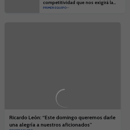
competitividad que nos exigirá la
PRIMER EQUIPO
competición"
Ricardo León: “Este domingo queremos darle
una alegría a nuestros aficionados”