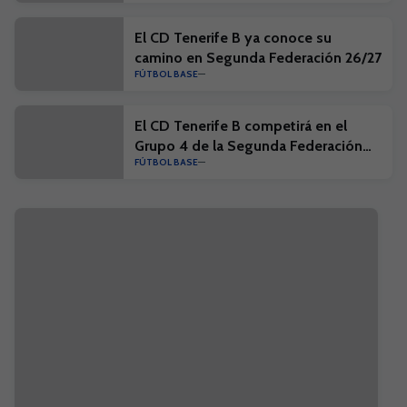
El CD Tenerife B ya conoce su
camino en Segunda Federación 26/27
FÚTBOL BASE
El CD Tenerife B competirá en el
Grupo 4 de la Segunda Federación
FÚTBOL BASE
26/27