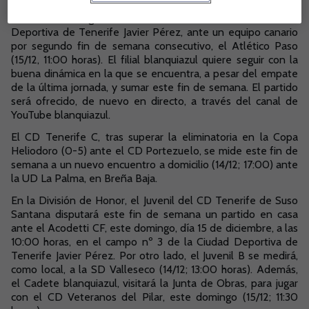
El CD Tenerife B, tras la semana de trabajo, continúa su
camino en la Segunda RFEF con un encuentro en la Ciudad
Deportiva de Tenerife Javier Pérez, ante un equipo canario
por segundo fin de semana consecutivo, el Atlético Paso
(15/12, 11:00 horas). El filial blanquiazul quiere seguir con la
buena dinámica en la que se encuentra, a pesar del empate
de la última jornada, y sumar este fin de semana. El partido
será ofrecido, de nuevo en directo, a través del canal de
YouTube blanquiazul.
El CD Tenerife C, tras superar la eliminatoria en la Copa
Heliodoro (0-5) ante el CD Portezuelo, se mide este fin de
semana a un nuevo encuentro a domicilio (14/12; 17:00) ante
la UD La Palma, en Breña Baja.
En la División de Honor, el Juvenil del CD Tenerife de Suso
Santana disputará este fin de semana un partido en casa
ante el Acodetti CF, este domingo, día 15 de diciembre, a las
10:00 horas, en el campo nº 3 de la Ciudad Deportiva de
Tenerife Javier Pérez. Por otro lado, el Juvenil B se medirá,
como local, a la SD Valleseco (14/12; 13:00 horas). Además,
el Cadete blanquiazul, visitará la Junta de Obras, para jugar
con el CD Veteranos del Pilar, este domingo (15/12; 11:30