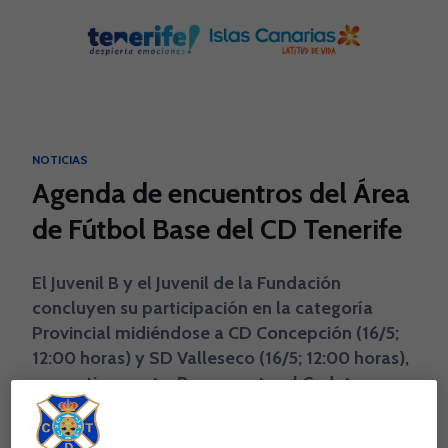
Skip to main content
NOTICIAS
Agenda de encuentros del Área
de Fútbol Base del CD Tenerife
El Juvenil B y el Juvenil de la Fundación
concluyen su participación en la categoría
Provincial midiéndose a CD Concepción (16/5;
12:00 horas) y SD Valleseco (16/5; 12:00 horas),
respectivamente. Por su parte, el Cadete
blanquiazul visitará a la AD Huracán, con el
objetivo de seguir sumando victorias en la