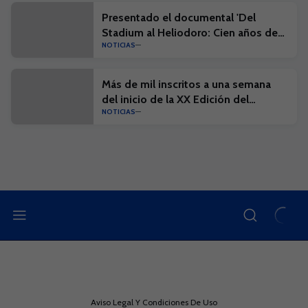
Presentado el documental 'Del
Stadium al Heliodoro: Cien años de
NOTICIAS
historia'
Más de mil inscritos a una semana
del inicio de la XX Edición del
NOTICIAS
Campus Suma y el I Campus Suma
Plus
Aviso Legal Y Condiciones De Uso