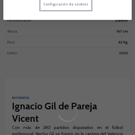
Configuración de cookies
Nacionalidad
Pie dominante
Diestro
Altura
167 cm
Peso
62 kg
Debut
2025
BIOGRAFÍA
Ignacio Gil de Pareja
Vicent
Con más de 280 partidos disputados en el fútbol
profesional, Nacho Gil se formó en la cantera del Valencia