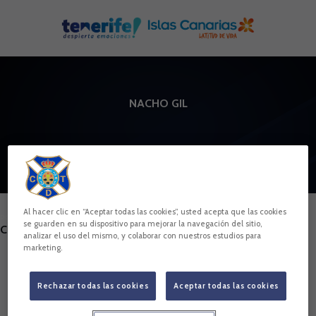
Skip to main content
NACHO GIL
10
Al hacer clic en “Aceptar todas las cookies”, usted acepta que las cookies
POSICIÓN
se guarden en su dispositivo para mejorar la navegación del sitio,
CENTROCAMPISTA
analizar el uso del mismo, y colaborar con nuestros estudios para
marketing.
Nacimiento
Rechazar todas las cookies
Aceptar todas las cookies
Edad
30 años
País
España