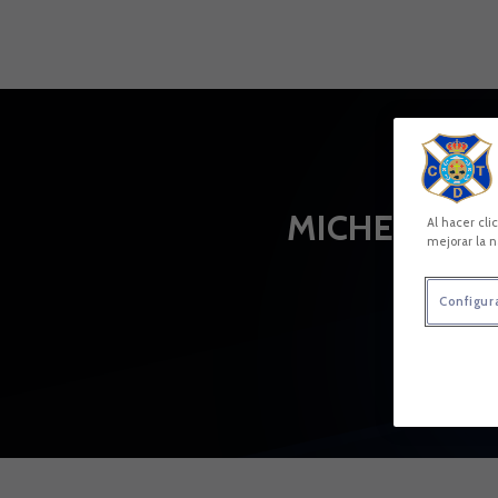
Skip to main content
MICHELLE R.
Al hacer cli
mejorar la n
Configur